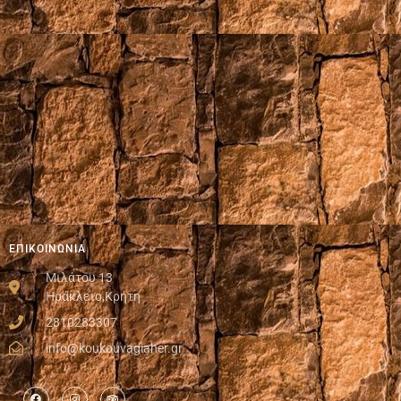
ΕΠΙΚΟΙΝΩΝΙΑ
Μιλάτου 13
Ηράκλειο,Κρήτη
2810283307
info@koukouvagiaher.gr