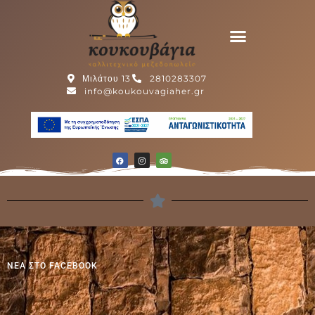
Η ΚΟΥΚΟΥΒΑΓΙΑ
ΒΙΒΛΙΟ ΕΠΙΣΚΕΠΤΩΝ
Μιλάτου 13
2810283307
info@koukouvagiaher.gr
ΝΕΑ ΣΤΟ FACEBOOK